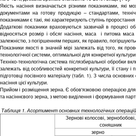
Якість насіння визначається різними показниками, які м
документами на готову продукцію – стандартами, техніч
показниками є такі, які характеризують ступінь проростання 
Додаткові показники враховуються зазвичай в процесі обр
відносяться розмір і обсяг насіння, маса і питома маса 
залежністю, з погіршенням перших, як правило, погіршуютьс
Показники якості в значній мірі залежать від того, як про
технологічної системи, оптимальної для конкретної культур
Техніко-технологічна система післязбиральної обробки вкл
залежать від особливостей конкретної культури, її стану 
підготовці посівного матеріалу (табл. 1). З числа основни
насіння цієї культури.
Прийом і розміщення зерна. Є обов'язковою операцією для 
та насіннєвого зерна, з метою виділення і формування партій
Таблиця 1. Асортимент основних технологічних операцій 
Зернові колосові, зернобобові, 
соняшник
зерно