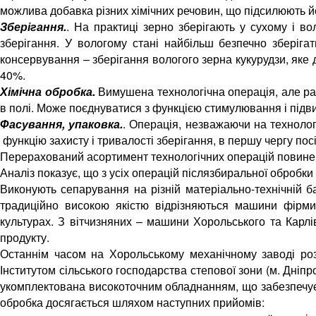
можлива добавка різних хімічних речовин, що підсилюють й
Зберігання.
. На практиці зерно зберігають у сухому і в
зберігання. У вологому стані найбільш безпечно зберіга
консервування – зберігання вологого зерна кукурудзи, яке 
40%.
Хімічна обробка.
Вимушена технологічна операція, але раз
в полі. Може поєднуватися з функцією стимулювання і підви
Фасування, упаковка.
. Операція, незважаючи на технологі
функцію захисту і тривалості зберігання, в першу чергу пос
Перерахований асортимент технологічних операцій повинен
Аналіз показує, що з усіх операцій післязбиральної обробк
Виконують сепарування на різній матеріально-технічній б
традиційно високою якістю відрізняються машини фірм
культурах. З вітчизняних – машини Хорольського та Карлі
продукту.
Останнім часом на Хорольському механічному заводі ро
Інститутом сільського господарства степової зони (м. Дніпр
укомплектована високоточним обладнанням, що забезпечує м
обробка досягається шляхом наступних прийомів: