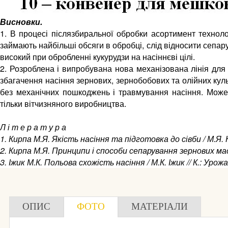
Висновки.
1. В процесі післязбиральної обробки асортимент технолог
займають найбільші обсяги в обробці, слід відносити сепа
високий при обробленні кукурудзи на насіннєві цілі.
2. Розроблена і випробувана нова механізована лінія для 
збагачення насіння зернових, зернобобових та олійних культу
без механічних пошкоджень і травмування насіння. Може
тільки вітчизняного виробництва.
Л і т е р а т у р а
1. Кирпа М.Я. Якість насіння та підготовка до сівби / М.Я. К
2. Кирпа М.Я. Принципи і способи сепарування зернових мас /
3. Іжик М.К. Польова схожість насіння / М.К. Іжик // К.: Урожа
ОПИС
ФОТО
МАТЕРІАЛИ