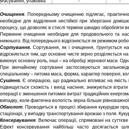
Фасування, упаковка
-
-
Очищення
. Попередньому очищенню підлягає, практично
необхідне для відділення нестійкої при зберіганні доміш
процесу, що дозволяє в стислі терміни швидко обробляти вел
Первинне очищення необхідне для продовольчого та насі
нижнього. Від попереднього відрізняється як режимом робот
Сортування.
Сортування, як і очищення, ґрунтується на
відрізняється тим, що основне чисте зерно розділяється на 
виконує основну роль, інші – на обробці зернової маси. Од
При звичайному сортуванні застосовуються загальновідом
спеціальному – питома маса, форма, характер поверхні, кол
Сушіння.
Є операцією, що радикально впливає на якість і
підвищується схожість і вихід насіння, знижуються втрат
операції є зменшення питомих витрат традиційних енергома
випадку, коли фактична вологість зерна більше рівноважної
Обмолот
. Проводиться в процесі збирання кукурудзи пр
стаціонарі, у випадку транспортування врожаю з поля. Кукур
Консервування
. Включає операції, спрямовані на суттєв
Ефект консервування найбільш часто досягається шля