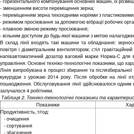
- горизонтального компонування основних машин, їх розміщ
- зменшенням висоти переміщення зерна;
- переміщенням зерна тихохідними норіями з пластиковим
- режимом просіювання за допомогою вібрації робочих орга
- плавною зміною режиму просіювання;
- вільним доступом до будь-якої машини з метою налагоджен
В склад лінії входять такі машини та обладнання: зерн
повітря і діаметральним вентилятором; стіл гравітаційни
напівавтоматичний дозатор ваговий марки Норма-С для ві
управління. Основні техніко-технологічні показники, що хара
Лінія випробувана в процесі збирання та післязбиральної 
кукурудзи з урожаю 2014 року. Після обробки на лінії о
пошкодження. Обслуговування лінії здійснювалося одним 
залучалося 4 робітники.
Таблиця 2. Техніко-технологічні показники та характерис
Показники
Хар
Продуктивність, т/год:
- очищення
- сортування
- збагачення