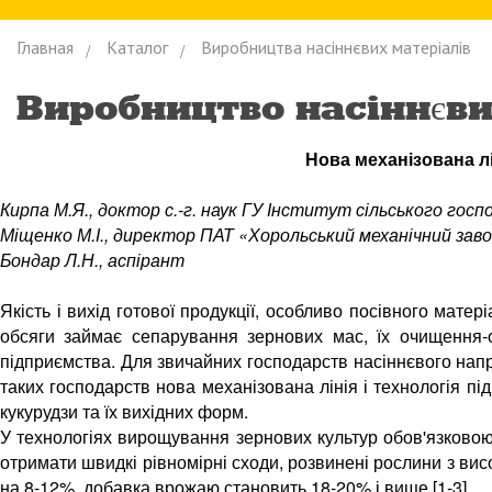
Главная
Каталог
Виробництва насіннєвих матеріалів
Виробництво насiннєви
Нова механізована лі
Кирпа М.Я., доктор с.-г. наук ГУ Інститут сільського го
Міщенко М.І., директор ПАТ «Хорольський механічний зав
Бондар Л.Н., аспірант
Якість і вихід готової продукції, особливо посівного мате
обсяги займає сепарування зернових мас, їх очищення-с
підприємства. Для звичайних господарств насіннєвого на
таких господарств нова механізована лінія і технологія пі
кукурудзи та їх вихідних форм.
У технологіях вирощування зернових культур обов'язковою
отримати швидкі рівномірні сходи, розвинені рослини з вис
на 8-12%, добавка врожаю становить 18-20% і вище [1-3].