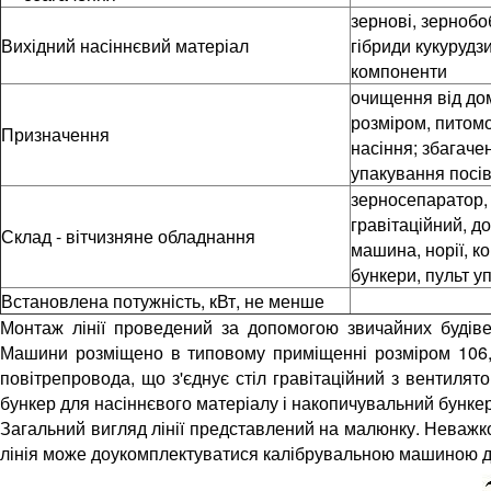
зернові, зернобоб
Вихідний насіннєвий матеріал
гібриди кукурудзи
компоненти
очищення від до
розміром, питом
Призначення
насіння; збагаче
упакування посі
зерносепаратор, 
гравітаційний, д
Склад - вітчизняне обладнання
машина, норії, к
бункери, пульт у
Встановлена потужність, кВт, не менше
Монтаж лінії проведений за допомогою звичайних будіве
Машини розміщено в типовому приміщенні розміром 106
повітрепровода, що з'єднує стіл гравітаційний з вентиля
бункер для насіннєвого матеріалу і накопичувальний бункер
Загальний вигляд лінії представлений на малюнку. Неважко 
лінія може доукомплектуватися калібрувальною машиною д