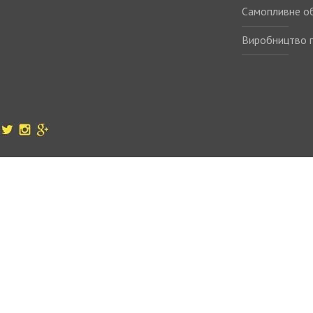
Самопливне о
Виробництво п