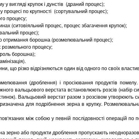
у у вигляді крупок і дунстів (драний процес);
у процесі по крупності (сортувальний процес);
го процесу;
шинах (ситовіяльний процес, процес збагачення крупок);
вальний процес);
етою отримання борошна (розмелювальний процес);
х розмельного процесу;
троль борошна);
мінізація).
ни, що різко відрізняються один від одного по своїх властив
мелювання (дроблення) і просіювання продуктів помелу.
ного вальцьового верстата встановлюють розсів (набір сит
стинок). Вальцьовий верстат разом з розсівом утворюють 
ризначена для подрібнення зерна в крупку. Розмелювальна
ов'язаних між собою у певній послідовності операцій по 
а зерно або продукти дроблення пропускають неодноразово