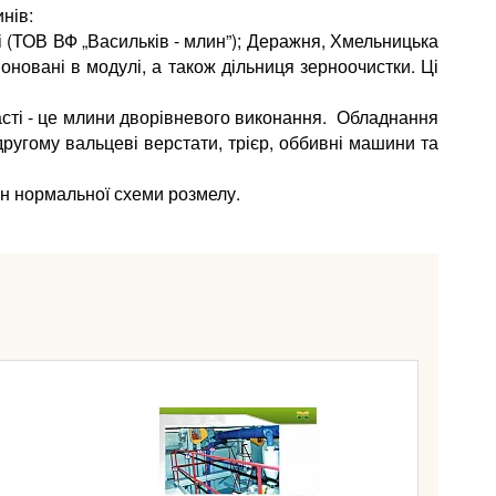
нів:
ті (ТОВ ВФ „Васильків - млин”); Деражня, Хмельницька
овані в модулі, а також дільниця зерноочистки. Ці
бласті - це млини дворівневого виконання. Обладнання
а другому вальцеві верстати, трієр, оббивні машини та
ин нормальної схеми розмелу.