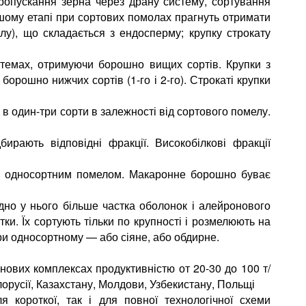
ропускання зерна через драну систему, сортування
ршому етапі при сортових помолах прагнуть отримати
ілу), що складається з ендосперму; крупку строкату
темах, отримуючи борошно вищих сортів. Крупки з
орошно нижчих сортів (1-го і 2-го). Строкаті крупки
 в один-три сорти в залежності від сортового помелу.
рають відповідні фракції. Високобілкові фракції
о односортним помелом. Макаронне борошно буває
дно у нього більше частка оболонок і алейронового
и. Їх сортують тільки по крупності і розмелюють на
и односортному — або сіяне, або обдирне.
ових комплексах продуктивністю от 20-30 до 100 т/
орусії, Казахстану, Молдови, Узбекистану, Польщі
 короткої, так і для повної технологічної схеми