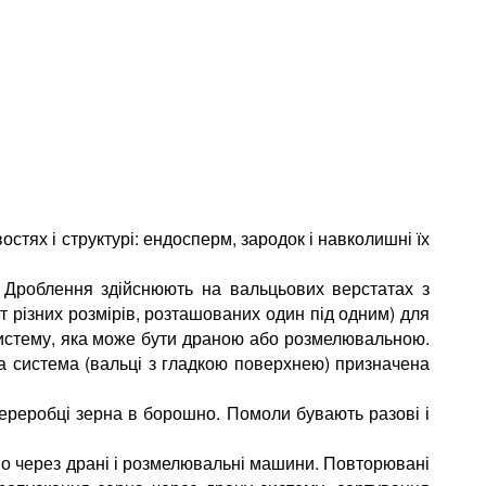
остях і структурі: ендосперм, зародок і навколишні їх
 Дроблення здійснюють на вальцьових верстатах з
 різних розмірів, розташованих один під одним) для
систему, яка може бути драною або розмелювальною.
 система (вальці з гладкою поверхнею) призначена
переробці зерна в борошно. Помоли бувають разові і
 через драні і розмелювальні машини. Повторювані