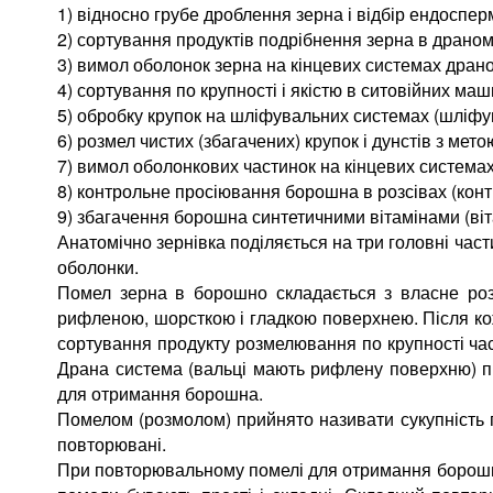
1) відносно грубе дроблення зерна і відбір ендосперм
2) сортування продуктів подрібнення зерна в драном
3) вимол оболонок зерна на кінцевих системах драно
4) сортування по крупності і якістю в ситовійних ма
5) обробку крупок на шліфувальних системах (шліфу
6) розмел чистих (збагачених) крупок і дунстів з м
7) вимол оболонкових частинок на кінцевих система
8) контрольне просіювання борошна в розсівах (кон
9) збагачення борошна синтетичними вітамінами (віта
Анатомічно зернівка поділяється на три головні части
оболонки.
Помел зерна в борошно складається з власне роз
рифленою, шорсткою і гладкою поверхнею. Після кож
сортування продукту розмелювання по крупності ча
Драна система (вальці мають рифлену поверхню) п
для отримання борошна.
Помелом (розмолом) прийнято називати сукупність п
повторювані.
При повторювальному помелі для отримання борошн