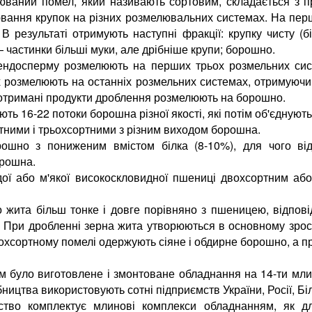
рюваний помел, який називають сортовим, складається з п
лювання крупок на різних розмелювальних системах. На пе
В результаті отримують наступні фракції: крупку чисту (б
 частинки більші муки, але дрібніше крупи; борошно.
и ендосперму розмелюють на перших трьох розмельних сис
 розмелюють на останніх розмельних системах, отримуючи б
 отримані продукти дроблення розмелюють на борошно.
ть 16-22 потоки борошна різної якості, які потім об'єднують
тними і трьохсортними з різним виходом борошна.
ошно з пониженим вмістом білка (8-10%), для чого відби
орошна.
ої або м'якої високоскловидної пшениці двохсортним аб
жита більш тонке і довге порівняно з пшеницею, відпові
. При дробленні зерна жита утворюються в основному зростк
хсортному помелі одержують сіяне і обдирне борошно, а пр
м було виготовлене і змонтоване обладнання на 14-ти млин
тва використовують сотні підприємств України, Росії, Біл
тво комплектує млинові комплекси обладнанням, як для