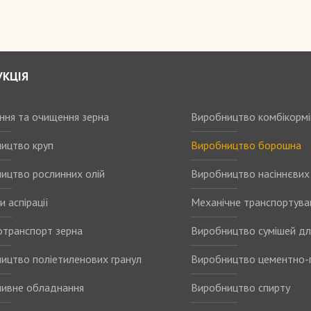
УКЦІЯ
ання та очищення зерна
Виробництво комбікормі
ицтво круп
Виробництво борошна
ицтво рослинних олій
Виробництво насіннєвих 
 аспірації
Механічне транспортува
транспорт зерна
Виробництво сумішей дл
ицтво поліетиленових гранул
Виробництво цементно-
ивне обладнання
Виробництво спирту