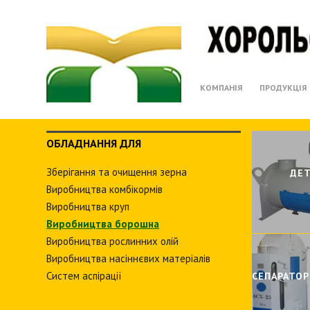
КОМПАНІЯ
ПРОДУКЦІЯ
ОБЛАДНАННЯ ДЛЯ
Зберiгання та очищення зерна
ИВНI
ДЕ
Виробництва комбiкормiв
Виробництва круп
Виробництва борошна
Виробництва рослинних олiй
Виробництва насіннєвих матеріалів
Систем аспiрацiї
СЕПАРАТОР