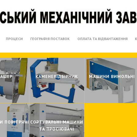
ПРОЦЕСИ
ГЕОГРАФІЯ ПОСТАВОК
ОПЛАТА ТА ВІДВАНТАЖЕННЯ
ТАШЕР
КАМЕНЕВIДБIРНИК
МАШИНИ ВИМОЛЬНI
И ПОВIТРЯНI
СОРТУВАЛЬНI МАШИНИ
ТА ПРОСIЮВАЧI