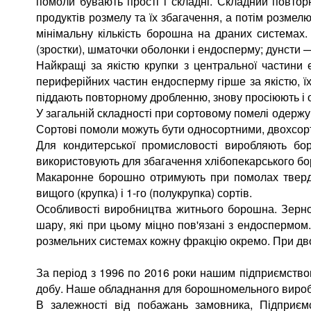
помоли бувають прості і складні. Складний повто
продуктів розмелу та їх збагачення, а потім розме
мінімальну кількість борошна на драних системах. 
(зростки), шматочки оболонки і ендосперму; дунсти —
Найкращі за якістю крупки з центральної частин
периферійних частин ендосперму гірше за якістю, їх
піддають повторному дробленню, знову просіюють і
У загальній складності при сортовому помелі одержую
Сортові помоли можуть бути односортними, двохсор
Для кондитерської промисловості виробляють бор
використовують для збагачення хлібопекарського б
Макаронне борошно отримують при помолах тверд
вищого (крупка) і 1-го (полукрупка) сортів.
Особливості виробництва житнього борошна. Зерно 
шару, які при цьому міцно пов'язані з ендоспермом
розмельних системах кожну фракцію окремо. При дво
За період з 1996 по 2016 роки нашим підприємство
добу. Наше обладнання для борошномельного виробниц
В залежності від побажань замовника, Підприємс