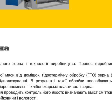
на
аного зерна і технології виробництва. Процес виробниц
ї маси від домішок, гідротермічну обробку (ГТО) зерна 
ідволожуванні. В результаті такої обробки послаблюют
орошномельні і хлібопекарські властивості зерна.
 проводить контроль його якості: визначають вміст сміттєв
ейковини і вологості.