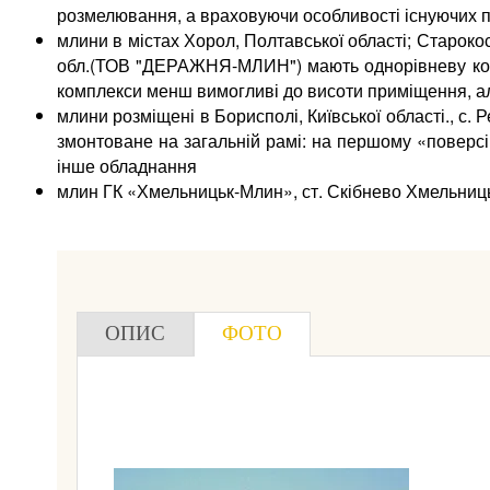
розмелювання, а враховуючи особливості існуючих п
млини в містах Хорол, Полтавської області; Старокос
обл.(ТОВ "ДЕРАЖНЯ-МЛИН") мають однорівневу компо
комплекси менш вимогливі до висоти приміщення, ал
млини розміщені в Борисполі, Київської області., с.
змонтоване на загальній рамі:­­­­ на першому «поверс
інше обладнання
млин ГК «Хмельницьк-Млин», ст. Скібнево Хмельниць
ОПИС
ФОТО