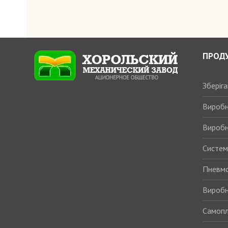
ПРОД
Зберіг
Виробн
Виробн
Системи
Пневмо
Виробн
Самопл