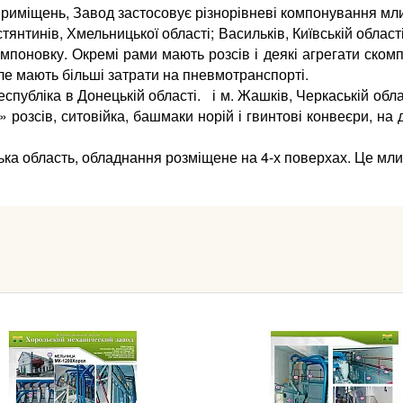
риміщень, Завод застосовує різнорівневі компонування мли
тянтинів, Хмельницької області; Васильків, Київській облас
новку. Окремі рами мають розсів і деякі агрегати скомпон
е мають більші затрати на пневмотранспорті.
 Республіка в Донецькій області. і м. Жашків, Черкаській о
і» розсів, ситовійка, башмаки норій і гвинтові конвеєри, н
ка область, обладнання розміщене на 4-х поверхах. Це мл