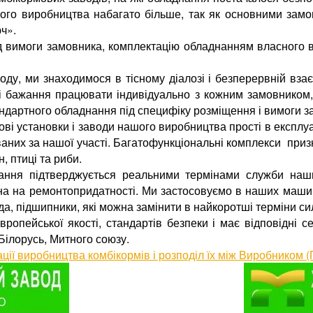
ого виробництва набагато більше, так як основними замо
юч».
ід вимоги замовника, комплектацію обладнанням власного 
оду, ми знаходимося в тісному діалозі і безперервній взає
і бажання працювати індивідуально з кожним замовником, 
андартного обладнання під специфіку розміщення і вимоги з
ві установки і заводи нашого виробництва прості в експлуа
дованих за нашої участі. Багатофункціональні комплекси при
, птиці та риби.
ання підтверджується реальними термінами служби наших
на на ремонтопридатності. Ми застосовуємо в наших маши
а, підшипники, які можна замінити в найкоротші терміни с
пейської якості, стандартів безпеки і має відповідні сер
 Білорусь, Митного союзу.
зації виробництва комбікормів і розподіл їх між Виробником