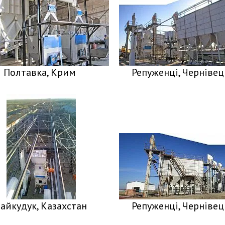
Полтавка, Крим
Репуженці, Чернівец
айкудук, Казахстан
Репуженці, Чернівец