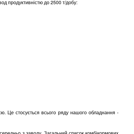
од продуктивністю до 2500 т/добу:
єю. Це стосується всього ряду нашого обладнання -
середньо з заводу. Загальний список комбікормових