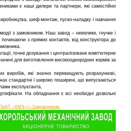
вниками є наші дилери та партнери, які самостійно
виробництва, шеф-монтаж, пуско-наладку і навчання
модії з замовником. Наш завод – невелике, гнучке і
починаючи з прямих контактів, від конструктора до
амовника.
тації, точне дозування і централізоване комп'ютерне
значені для виготовлення високооднорідних кормів за
 виробів, які значно перевищують розрахункові,
нах стандартні і широко поширені, що випускаються
илами експлуатанта.
тифікати. На обладнання є всі необхідні дозвільні
 (ПрАТ «ХМЗ») і Замовником.