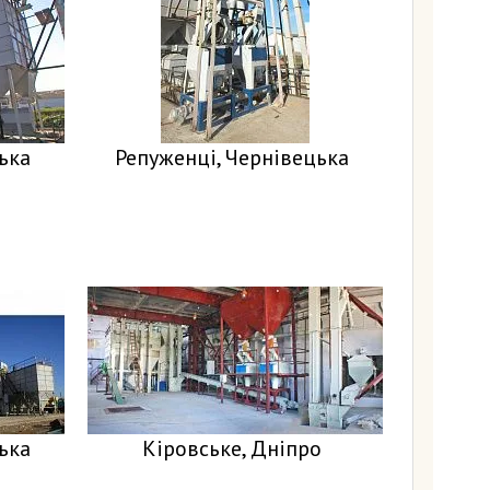
ька
Репуженці, Чернівецька
ька
Кіровське, Дніпро