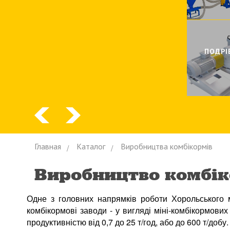
ПОДРI
Главная
Каталог
Виробництва комбiкормiв
Виробництво комбiк
Одне з головних напрямків роботи Хорольського 
комбікормові заводи - у вигляді міні-комбікормови
продуктивністю від 0,7 до 25 т/год, або до 600 т/добу.