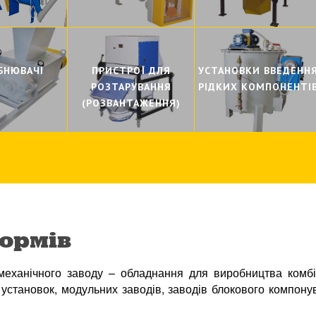
БНЮВАЧI
ПРИСТРОЇ ДЛЯ
УСТАНОВКИ ВВЕДЕНН
РОЗТАРУВАННЯ
РIДКИХ КОМПОНЕНТI
(РОЗВАНТАЖЕННЯ)
ормiв
механічного заводу – обладнання для виробництва комбік
х установок, модульних заводів, заводів блокового компо