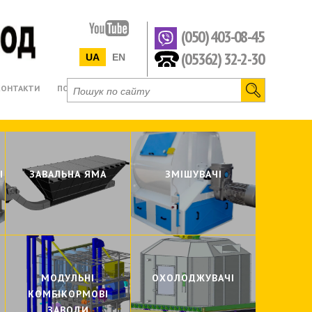
(050) 403-08-45
(05362) 32-2-30
UA
EN
КОНТАКТИ
ПОСЛУГИ
ОБЛАДН
Механічно
I
ЗАВАЛЬНА ЯМА
ЗМIШУВАЧI
Пневмотр
Самоплив
Виробницт
Виробницт
Виробницт
Виробниц
МОДУЛЬНI
ОХОЛОДЖУВАЧI
КОМБIКОРМОВI
ЗАВОДИ