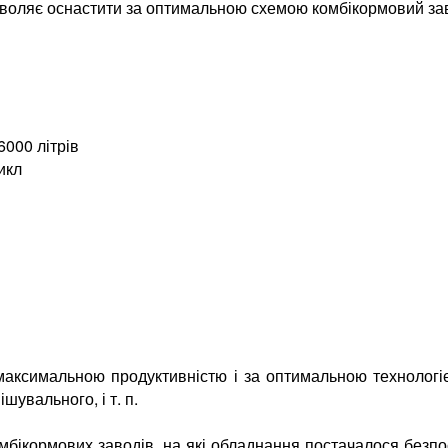
воляє оснастити за оптимальною схемою комбікормовий зав
6000 літрів
икл
в
 максимальною продуктивністю і за оптимальною технологі
шувального, і т. п.
мбікормових заводів, на які обладнання постачалося безпо