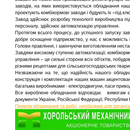
заводів, на яких використовується обладнання наш
проектують комбікормові заводи і будують їх «під кл
Завод здійснює розробку технології виробництва п
персоналу, здійснює автоматизацію управління.
Протягом всього процесу, до успішного запуску зав
добре оснащене підприємство, у нас є можливість 
Голови правління, і закінчуючи виготовленням нест
Завдяки високому ступеню автоматизації, комбікормо
управління – це сильні сторони всіх об'єктів, побу
різними рецептами для сільськогосподарських тварин
Незважаючи на те, що надійність нашого обладн
конструкція і комплектація наших машин акцентова
багатьма виробниками - електродвигуни, паси привод
Все вироблене обладнання відповідає вимогам євро
документи України, Російської Федерації, Республіки
Перелік обладнання та робіт, необхідних для органі