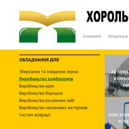
КОМПАНІЯ
ПРОДУКЦІЯ
ОБЛАДНАННЯ ДЛЯ
Зберiгання та очищення зерна
I
АВТОМА
Виробництва комбiкормiв
КОМБI
ЗА
Виробництва круп
Виробництва борошна
Виробництва рослинних олiй
Виробництва насіннєвих матеріалів
Систем аспiрацiї
АЧI
МIНI КО
УСТ