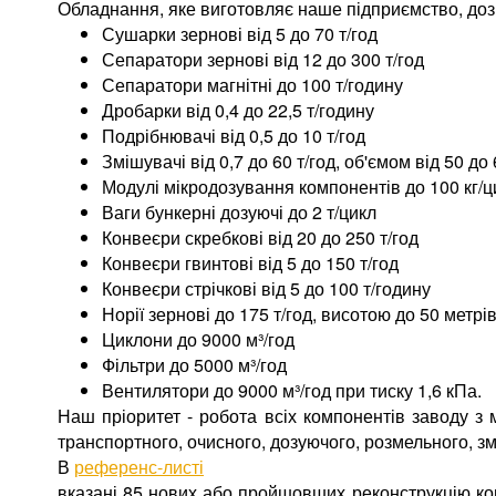
Обладнання, яке виготовляє наше підприємство, доз
Сушарки зернові від 5 до 70 т/год
Сепаратори зернові від 12 до 300 т/год
Сепаратори магнітні до 100 т/годину
Дробарки від 0,4 до 22,5 т/годину
Подрібнювачі від 0,5 до 10 т/год
Змішувачі від 0,7 до 60 т/год, об'ємом від 50 до 
Модулі мікродозування компонентів до 100 кг/ц
Ваги бункерні дозуючі до 2 т/цикл
Конвеєри скребкові від 20 до 250 т/год
Конвеєри гвинтові від 5 до 150 т/год
Конвеєри стрічкові від 5 до 100 т/годину
Норії зернові до 175 т/год, висотою до 50 метрі
Циклони до 9000 м³/год
Фільтри до 5000 м³/год
Вентилятори до 9000 м³/год при тиску 1,6 кПа.
Наш пріоритет - робота всіх компонентів заводу з
транспортного, очисного, дозуючого, розмельного, змі
В
референс-листі
вказані 85 нових або пройшовших реконструкцію ко