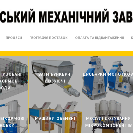
ПРОЦЕСИ
ГЕОГРАФІЯ ПОСТАВОК
ОПЛАТА ТА ВІДВАНТАЖЕННЯ
ТИЗОВАНI
ВАГИ БУНКЕРНI
ДРОБАРКИ МОЛОТКОВ
КОРМОВI
ДОЗУЮЧI
ВОДИ
МБIКОРМОВI
МАШИНИ ОББИВНI
МОДУЛI ДОЗУВАННЯ
АНОВКИ
МIКРОКОМПОНЕНТIВ