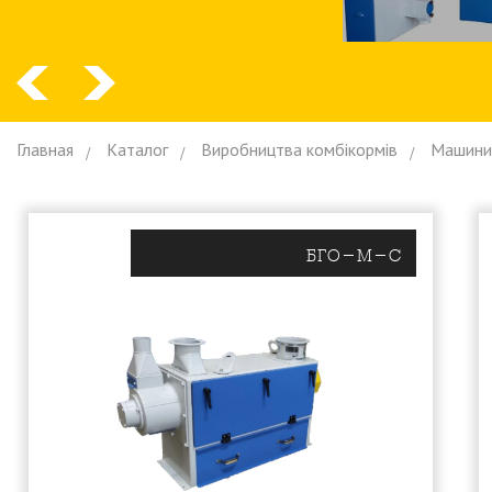
Главная
Каталог
Виробництва комбiкормiв
Машини
БГО-М-С