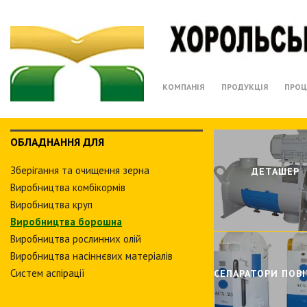
КОМПАНІЯ
ПРОДУКЦІЯ
ПРОЦ
ОБЛАДНАННЯ ДЛЯ
Зберiгання та очищення зерна
ДЕТАШЕР
Виробництва комбiкормiв
Виробництва круп
Виробництва борошна
Виробництва рослинних олiй
Виробництва насіннєвих матеріалів
Систем аспiрацiї
СЕПАРАТОРИ ПОВI