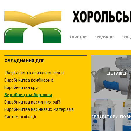
КОМПАНІЯ
ПРОДУКЦІЯ
ПРОЦ
ОБЛАДНАННЯ ДЛЯ
Зберiгання та очищення зерна
ДЕТАШЕР
Виробництва комбiкормiв
Виробництва круп
Виробництва борошна
Виробництва рослинних олiй
Виробництва насіннєвих матеріалів
Систем аспiрацiї
СЕПАРАТОРИ ПОВI