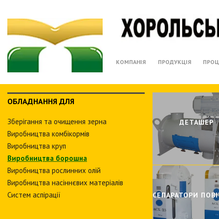
КОМПАНІЯ
ПРОДУКЦІЯ
ПРОЦ
ОБЛАДНАННЯ ДЛЯ
Зберiгання та очищення зерна
ДЕТАШЕР
Виробництва комбiкормiв
Виробництва круп
Виробництва борошна
Виробництва рослинних олiй
Виробництва насіннєвих матеріалів
Систем аспiрацiї
СЕПАРАТОРИ ПОВI