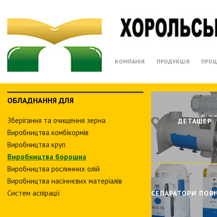
КОМПАНІЯ
ПРОДУКЦІЯ
ПРОЦ
ОБЛАДНАННЯ ДЛЯ
Зберiгання та очищення зерна
ДЕТАШЕР
Виробництва комбiкормiв
Виробництва круп
Виробництва борошна
Виробництва рослинних олiй
Виробництва насіннєвих матеріалів
Систем аспiрацiї
СЕПАРАТОРИ ПОВI