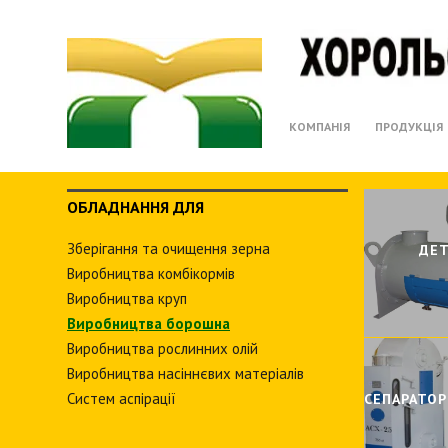
КОМПАНІЯ
ПРОДУКЦІЯ
ОБЛАДНАННЯ ДЛЯ
Зберiгання та очищення зерна
ИВНI
ДЕ
Виробництва комбiкормiв
Виробництва круп
Виробництва борошна
Виробництва рослинних олiй
Виробництва насіннєвих матеріалів
Систем аспiрацiї
СЕПАРАТОР