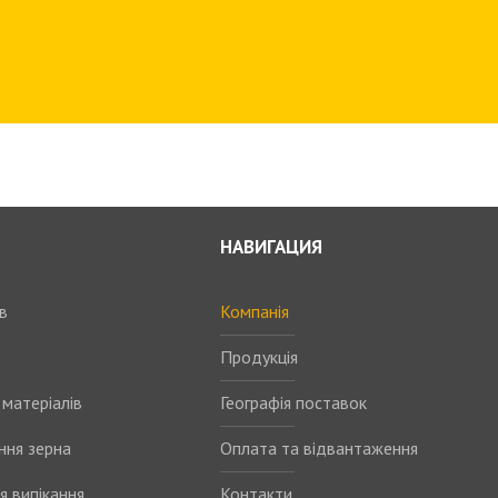
НАВИГАЦИЯ
в
Компанія
Продукція
матеріалів
Географія поставок
ння зерна
Оплата та відвантаження
я випікання
Контакти