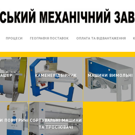
ПРОЦЕСИ
ГЕОГРАФІЯ ПОСТАВОК
ОПЛАТА ТА ВІДВАНТАЖЕННЯ
ТАШЕР
КАМЕНЕВIДБIРНИК
МАШИНИ ВИМОЛЬНI
И ПОВIТРЯНI
СОРТУВАЛЬНI МАШИНИ
ТА ПРОСIЮВАЧI