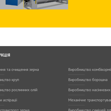
УКЦІЯ
ання та очищення зерна
Виробництво комбікормі
ицтво круп
Виробництво борошна
ицтво рослинних олій
Виробництво насіннєвих 
 аспірації
Механічне транспортува
транспорт зерна
Виробництво сумішей дл