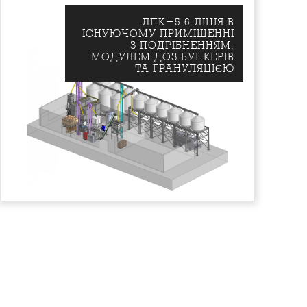
ЛПК-5.6 ЛIНIЯ В
IСНУЮЧОМУ ПРИМIЩЕННI
З ПОДРIБНЕННЯМ,
МОДУЛЕМ ДОЗ.БУНКЕРIВ
ТА ГРАНУЛЯЦIЄЮ