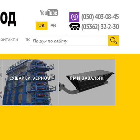
(050) 403-08-45
(05362) 32-2-30
UA
EN
КОНТАКТИ
ПОСЛУГИ
ОБЛАДН
Механічно
I
СУШАРКИ ЗЕРНОВI
ЯМИ ЗАВАЛЬНI
Пневмотр
Самоплив
Виробницт
Виробницт
Виробницт
Виробниц