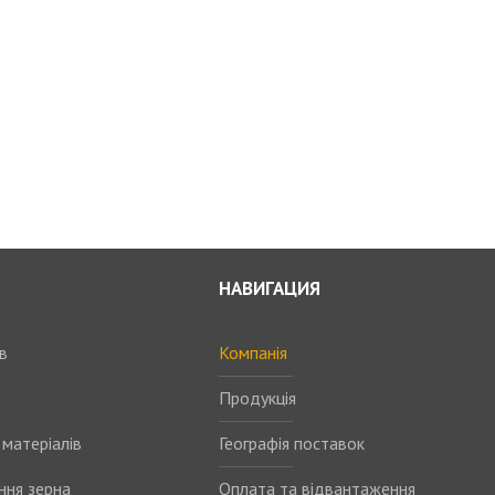
НАВИГАЦИЯ
в
Компанія
Продукція
матеріалів
Географія поставок
ння зерна
Оплата та відвантаження