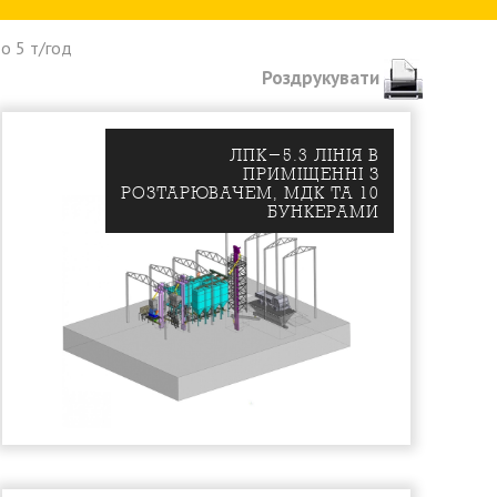
о 5 т/год
Роздрукувати
ЛПК-5.3 ЛIНIЯ В
ПРИМIЩЕННI З
РОЗТАРЮВАЧЕМ, МДК ТА 10
БУНКЕРАМИ