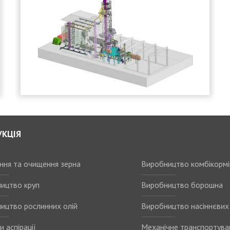
УКЦІЯ
ання та очищення зерна
Виробництво комбікормі
ицтво круп
Виробництво борошна
ицтво рослинних олій
Виробництво насіннєвих 
 аспірації
Механічне транспортува