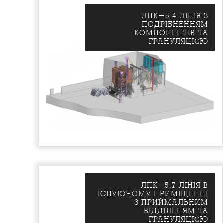
ЛПК-5.4 ЛIНIЯ З
ПОДРIБНЕННЯМ
КОМПОНЕНТIВ ТА
ГРАНУЛЯЦIЄЮ
ЛПК-5.7 ЛIНIЯ В
IСНУЮЧОМУ ПРИМIЩЕННI
З ПРИЙМАЛЬНИМ
ВIДДIЛЕНЯМ ТА
ГРАНУЛЯЦIЄЮ