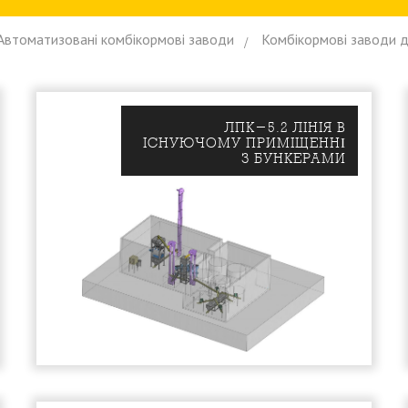
Автоматизованi комбiкормовi заводи
Комбiкормовi заводи д
ЛПК-5.2 ЛIНIЯ В
IСНУЮЧОМУ ПРИМIЩЕННІ
З БУНКЕРАМИ