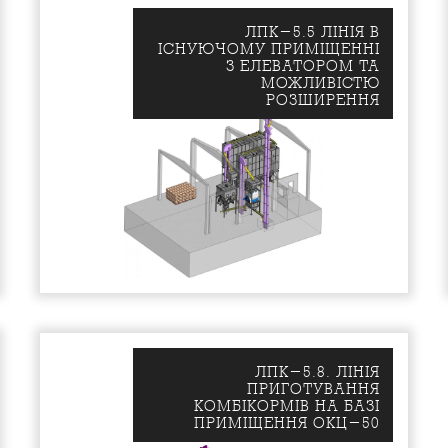
ЛПК-5.5 ЛIНIЯ В
IСНУЮЧОМУ ПРИМIЩЕННI
З ЕЛЕВАТОРОМ ТА
МОЖЛИВIСТЮ
РОЗШИРЕННЯ
ЛПК-5.8. ЛIНIЯ
ПРИГОТУВАННЯ
КОМБIКОРМIВ НА БАЗI
ПРИМIЩЕННЯ ОКЦ-50