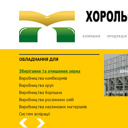
КОМПАНІЯ
ПРОДУКЦІЯ
ОБЛАДНАННЯ ДЛЯ
Зберiгання та очищення зерна
НI
БУ
Виробництва комбiкормiв
Виробництва круп
Виробництва борошна
Виробництва рослинних олiй
Виробництва насіннєвих матеріалів
Систем аспiрацiї