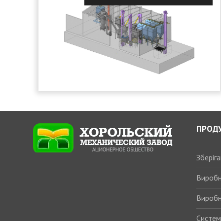
ПРОД
Зберіг
Виробн
Виробн
Системи