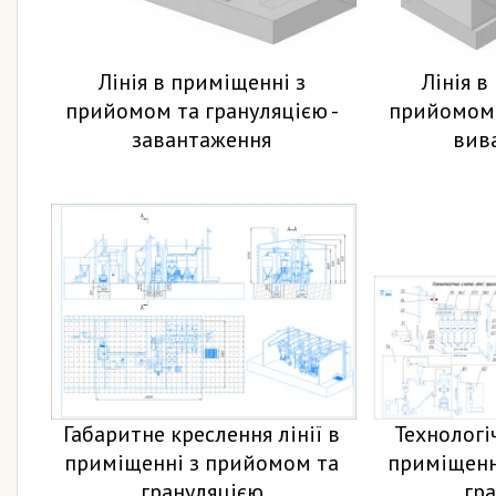
Лінія в приміщенні з
Лінія в
прийомом та грануляцією -
прийомом 
завантаження
вив
Габаритне креслення лінії в
Технологіч
приміщенні з прийомом та
приміщенн
грануляцією
гр