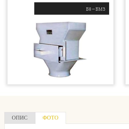
Б8-БМЗ
ОПИС
ФОТО