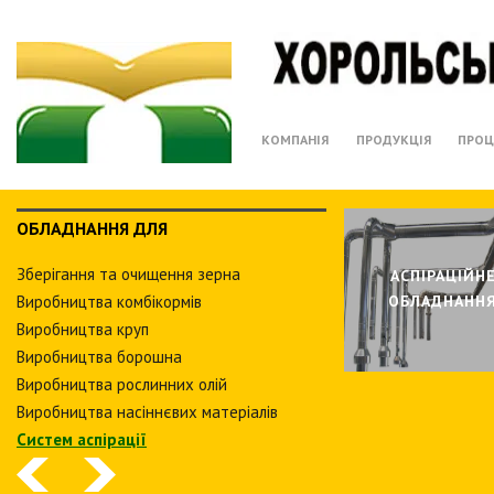
КОМПАНІЯ
ПРОДУКЦІЯ
ПРОЦ
ОБЛАДНАННЯ ДЛЯ
Зберiгання та очищення зерна
АСПIРАЦIЙН
Виробництва комбiкормiв
ОБЛАДНАНН
Виробництва круп
Виробництва борошна
Виробництва рослинних олiй
Виробництва насіннєвих матеріалів
Систем аспiрацiї