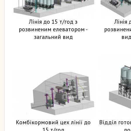
Лінія до 15 т/год з
Лінія 
розвиненим елеватором -
розвинен
загальний вид
вид
Комбікормовий цех лінії до
Відділ готов
15 т/год
до