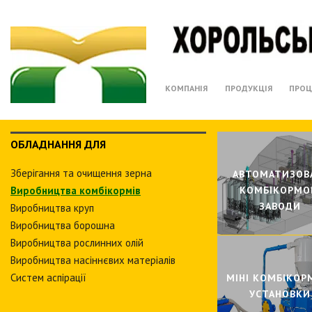
КОМПАНІЯ
ПРОДУКЦІЯ
ПРОЦ
ОБЛАДНАННЯ ДЛЯ
Зберiгання та очищення зерна
АВТОМАТИЗОВ
Виробництва комбiкормiв
КОМБIКОРМО
ЗАВОДИ
Виробництва круп
Виробництва борошна
Виробництва рослинних олiй
Виробництва насіннєвих матеріалів
Систем аспiрацiї
МIНI КОМБIКОР
УСТАНОВКИ