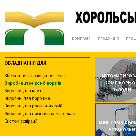
КОМПАНІЯ
ПРОДУКЦІЯ
ПРОЦ
ОБЛАДНАННЯ ДЛЯ
Зберiгання та очищення зерна
АВТОМАТИЗОВ
Виробництва комбiкормiв
КОМБIКОРМО
ЗАВОДИ
Виробництва круп
Виробництва борошна
Виробництва рослинних олiй
Виробництва насіннєвих матеріалів
Систем аспiрацiї
МIНI КОМБIКОР
УСТАНОВКИ