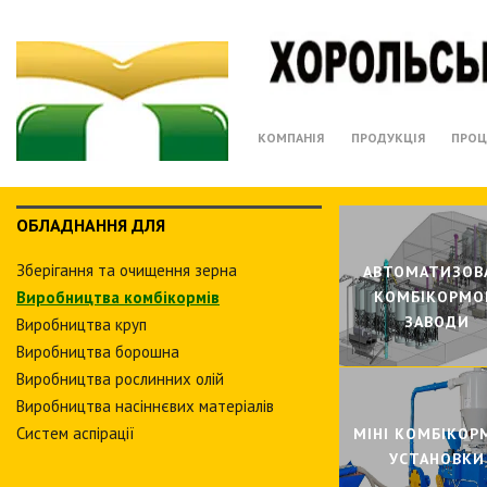
КОМПАНІЯ
ПРОДУКЦІЯ
ПРОЦ
ОБЛАДНАННЯ ДЛЯ
Зберiгання та очищення зерна
АВТОМАТИЗОВ
Виробництва комбiкормiв
КОМБIКОРМО
ЗАВОДИ
Виробництва круп
Виробництва борошна
Виробництва рослинних олiй
Виробництва насіннєвих матеріалів
Систем аспiрацiї
МIНI КОМБIКОР
УСТАНОВКИ