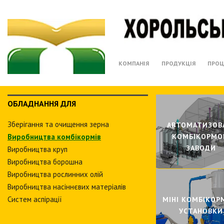
КОМПАНІЯ
ПРОДУКЦІЯ
ПРОЦ
ОБЛАДНАННЯ ДЛЯ
Зберiгання та очищення зерна
АВТОМАТИЗОВ
Виробництва комбiкормiв
КОМБIКОРМО
ЗАВОДИ
Виробництва круп
Виробництва борошна
Виробництва рослинних олiй
Виробництва насіннєвих матеріалів
Систем аспiрацiї
МIНI КОМБIКОР
УСТАНОВКИ